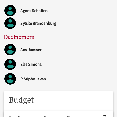
Agnes Scholten
Sytske Brandenburg
Deelnemers
Ans Janssen
Else Simons
R Stiphout van
Budget