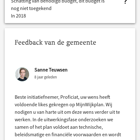
project.bud
Schatting van benodigd budget, dit budget is
nog niet toegekend
In 2018
Feedback van de gemeente
Sanne Teuwsen
8 jaar geleden
Beste initiatiefnemer, Proficiat, uw wens heeft
voldoende likes gekregen op MijnWijkplan. Wij
nodigen u van harte uit om deze wens verder uit te
werken. In de uitwerkingsfase onderzoeken we
samen of het plan voldoet aan technische,
beleidsmatige en financiële voorwaarden en wordt