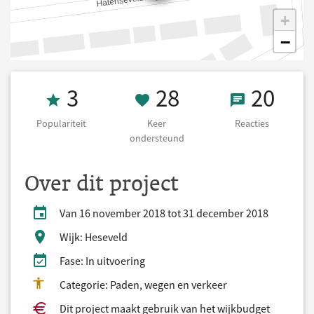
+
−
Populariteit 3
28 Keer onders
20 React
3
28
20
Populariteit
Keer
Reacties
ondersteund
Over dit project
Van 16 november 2018 tot 31 december 2018
Wijk: Heseveld
Fase: In uitvoering
Categorie: Paden, wegen en verkeer
Dit project maakt gebruik van het wijkbudget