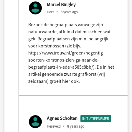
Marcel Bingley
Hees
8 years ago
Bezoek de begraafplaats vanwege zijn
natuurwaarde, al klinkt dat misschien wat
gek. Begraafplaatsen zijn m.n. belangrijk
voor korstmossen (zie bijv.
https://www.trouw.nl/groen/negentig-
soorten-korstmos-zien-ga-naar-de-
begraafplaats-in-ede~a585c8bb/). De in het
artikel genoemde zwarte grafkorst (vrij
zeldzaam) groeit hier ook.
Agnes Scholten
INITIATIEFNEMER
Heseveld
8 years ago