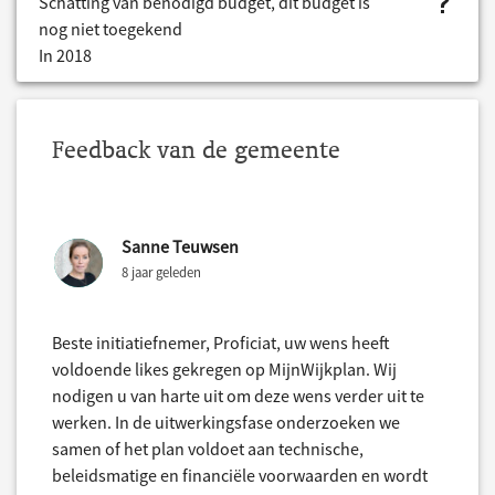
project.bud
Schatting van benodigd budget, dit budget is
nog niet toegekend
In 2018
Feedback van de gemeente
Sanne Teuwsen
8 jaar geleden
Beste initiatiefnemer, Proficiat, uw wens heeft
voldoende likes gekregen op MijnWijkplan. Wij
nodigen u van harte uit om deze wens verder uit te
werken. In de uitwerkingsfase onderzoeken we
samen of het plan voldoet aan technische,
beleidsmatige en financiële voorwaarden en wordt