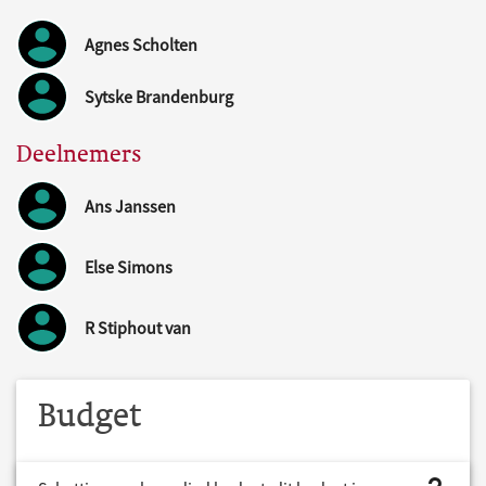
Agnes Scholten
Sytske Brandenburg
Deelnemers
Ans Janssen
Else Simons
R Stiphout van
Budget