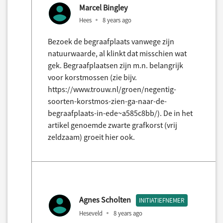
Marcel Bingley
Hees
8 years ago
Bezoek de begraafplaats vanwege zijn
natuurwaarde, al klinkt dat misschien wat
gek. Begraafplaatsen zijn m.n. belangrijk
voor korstmossen (zie bijv.
https://www.trouw.nl/groen/negentig-
soorten-korstmos-zien-ga-naar-de-
begraafplaats-in-ede~a585c8bb/). De in het
artikel genoemde zwarte grafkorst (vrij
zeldzaam) groeit hier ook.
Agnes Scholten
INITIATIEFNEMER
Heseveld
8 years ago