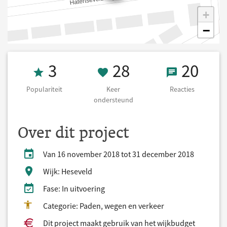
+
−
Populariteit 3
28 Keer onders
20 React
3
28
20
Populariteit
Keer
Reacties
ondersteund
Over dit project
Van 16 november 2018 tot 31 december 2018
Wijk: Heseveld
Fase: In uitvoering
Categorie: Paden, wegen en verkeer
Dit project maakt gebruik van het wijkbudget