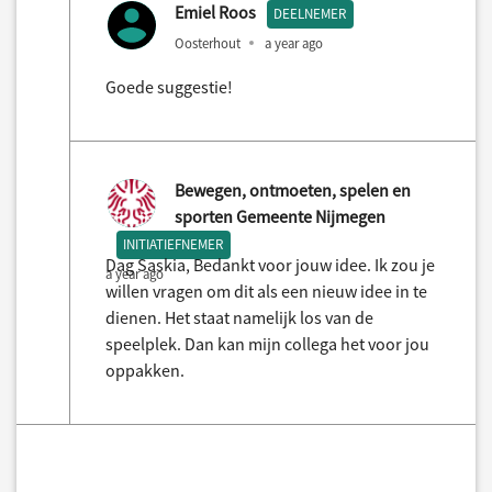
Emiel Roos
DEELNEMER
Oosterhout
a year ago
Goede suggestie!
Bewegen, ontmoeten, spelen en
sporten Gemeente Nijmegen
INITIATIEFNEMER
Dag Saskia, Bedankt voor jouw idee. Ik zou je
a year ago
willen vragen om dit als een nieuw idee in te
dienen. Het staat namelijk los van de
speelplek. Dan kan mijn collega het voor jou
oppakken.