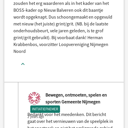
zouden het erg waarderen als in het kader van het
BOSS-kader op Nieuw Balveren ook dit baantje
wordt opgeknapt. Dus schoongemaakt en opgevuld
met nieuw (het juiste) grint/grit. (NB. bij de laatste
onderhoudsbeurt, vele jaren geleden, is te grof
grint/grit gebruikt). Bij voorbaat dank! Herman
Krabbenbos, voorzitter Loopvereniging Nijmegen
Noord
Bewegen, ontmoeten, spelen en
sporten Gemeente Nijmegen
INITIATIEFNEMER
Bedankt voor het meedenken. Dit bericht
2 years ago
gaat over het vernieuwen van de speelplek in