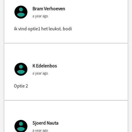
Bram Verhoeven
a year ago
ik vind optie1 het leukst. bodi
K Edelenbos
a year ago
Optie 2
Sjoerd Nauta
a year ago