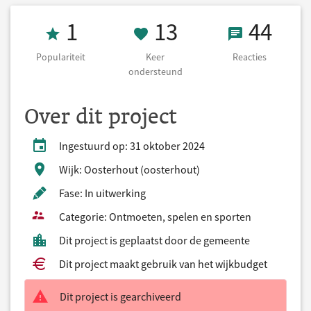
Populariteit 1
13 Keer onders
44 React
1
13
44
Populariteit
Keer
Reacties
ondersteund
Over dit project
Ingestuurd op: 31 oktober 2024
Wijk: Oosterhout (oosterhout)
Fase: In uitwerking
Categorie: Ontmoeten, spelen en sporten
Dit project is geplaatst door de gemeente
Dit project maakt gebruik van het wijkbudget
Dit project is gearchiveerd