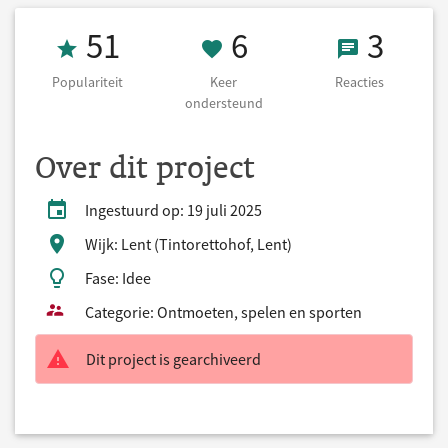
Populariteit 51
6 Keer onderst
3 React
51
6
3
Populariteit
Keer
Reacties
ondersteund
Over dit project
Ingestuurd op: 19 juli 2025
Wijk: Lent (Tintorettohof, Lent)
Fase: Idee
Categorie: Ontmoeten, spelen en sporten
Dit project is gearchiveerd