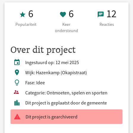
Populariteit 6
6 Keer onderst
12 React
6
6
12
Populariteit
Keer
Reacties
ondersteund
Over dit project
Ingestuurd op: 12 mei 2025
Wijk: Hazenkamp (Okapistraat)
Fase: Idee
Categorie: Ontmoeten, spelen en sporten
Dit project is geplaatst door de gemeente
Dit project is gearchiveerd