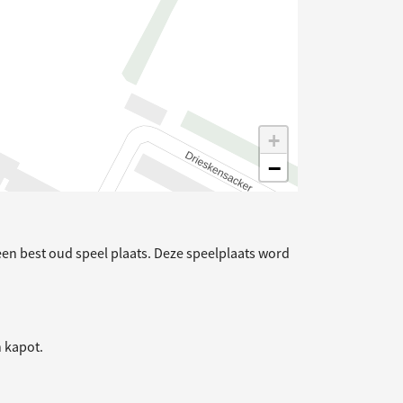
+
−
een best oud speel plaats. Deze speelplaats word
n kapot.