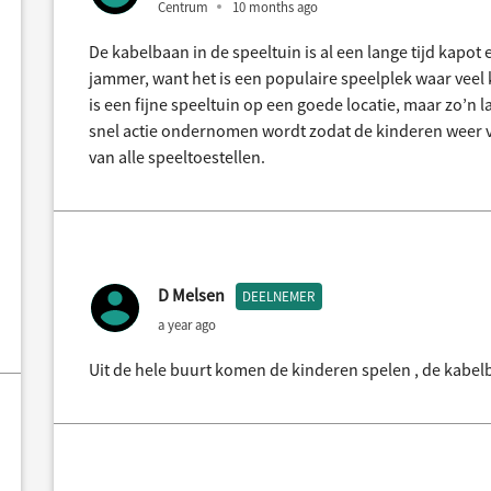
Centrum
10 months ago
De kabelbaan in de speeltuin is al een lange tijd kapot 
jammer, want het is een populaire speelplek waar veel 
is een fijne speeltuin op een goede locatie, maar zo’n l
snel actie ondernomen wordt zodat de kinderen weer v
van alle speeltoestellen.
D Melsen
DEELNEMER
a year ago
Uit de hele buurt komen de kinderen spelen , de kabel