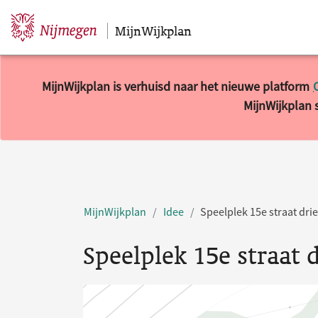
MijnWijkplan
Sla navigatie over
MijnWijkplan is verhuisd naar het nieuwe platform
MijnWijkplan s
MijnWijkplan
Idee
Speelplek 15e straat dri
Speelplek 15e straat 