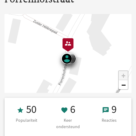
+
−
Populariteit 50
6 Keer onderst
9 React
50
6
9
Populariteit
Keer
Reacties
ondersteund