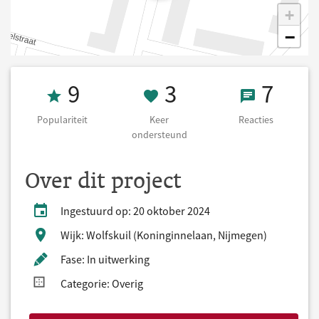
+
−
Populariteit 9
3 Keer onderst
7 React
9
3
7
Populariteit
Keer
Reacties
ondersteund
Over dit project
Ingestuurd op: 20 oktober 2024
Wijk: Wolfskuil (Koninginnelaan, Nijmegen)
Fase: In uitwerking
Categorie: Overig