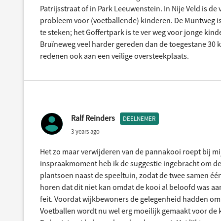
Patrijsstraat of in Park Leeuwenstein. In Nije Veld is d
probleem voor (voetballende) kinderen. De Muntweg is
te steken; het Goffertpark is te ver weg voor jonge ki
Bruïneweg veel harder gereden dan de toegestane 30 k
redenen ook aan een veilige oversteekplaats.
Ralf Reinders
DEELNEMER
3 years ago
Het zo maar verwijderen van de pannakooi roept bij mi
inspraakmoment heb ik de suggestie ingebracht om de
plantsoen naast de speeltuin, zodat de twee samen één 
horen dat dit niet kan omdat de kooi al beloofd was aa
feit. Voordat wijkbewoners de gelegenheid hadden om t
Voetballen wordt nu wel erg moeilijk gemaakt voor de k