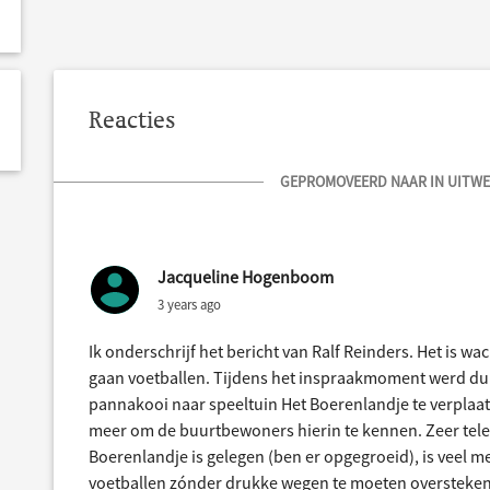
Reacties
GEPROMOVEERD NAAR IN UITWER
Jacqueline Hogenboom
3 years ago
Ik onderschrijf het bericht van Ralf Reinders. Het is w
gaan voetballen. Tijdens het inspraakmoment werd dui
pannakooi naar speeltuin Het Boerenlandje te verplaats
meer om de buurtbewoners hierin te kennen. Zeer teleu
Boerenlandje is gelegen (ben er opgegroeid), is veel 
voetballen zónder drukke wegen te moeten oversteken; 