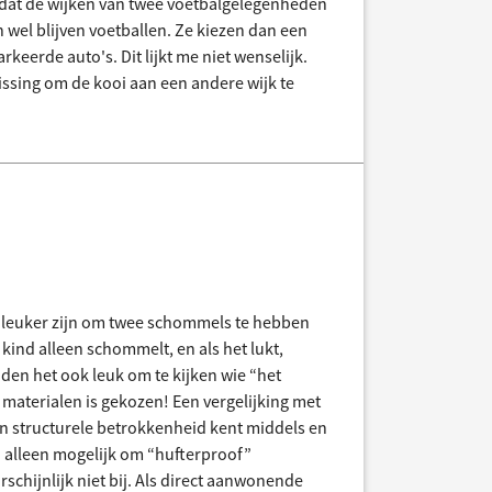
p dat de wijken van twee voetbalgelegenheden
h wel blijven voetballen. Ze kiezen dan een
rkeerde auto's. Dit lijkt me niet wenselijk.
lissing om de kooi aan een andere wijk te
 leuker zijn om twee schommels te hebben
n kind alleen schommelt, en als het lukt,
en het ook leuk om te kijken wie “het
materialen is gekozen! Een vergelijking met
en structurele betrokkenheid kent middels en
i. alleen mogelijk om “hufterproof”
schijnlijk niet bij. Als direct aanwonende