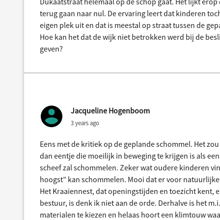
Dukaatstraat helemaal op de schop gaat. Het lijkt ero
terug gaan naar nul. De ervaring leert dat kinderen toc
eigen plek uit en dat is meestal op straat tussen de gepa
Hoe kan het dat de wijk niet betrokken werd bij de bes
geven?
Jacqueline Hogenboom
3 years ago
Eens met de kritiek op de geplande schommel. Het zou
dan eentje die moeilijk in beweging te krijgen is als ee
scheef zal schommelen. Zeker wat oudere kinderen vind
hoogst” kan schommelen. Mooi dat er voor natuurlijke 
Het Kraaiennest, dat openingstijden en toezicht kent, 
bestuur, is denk ik niet aan de orde. Derhalve is het m.
materialen te kiezen en helaas hoort een klimtouw waar