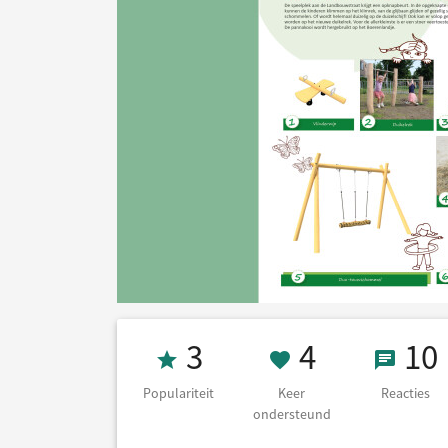
Populariteit 3
4 Keer on
10 Re
3
4
10
Populariteit
Keer
Reacties
ondersteund