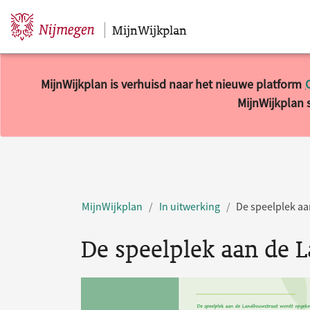
MijnWijkplan
Sla navigatie over
MijnWijkplan is verhuisd naar het nieuwe platform
MijnWijkplan s
MijnWijkplan
In uitwerking
De speelplek a
De speelplek aan de