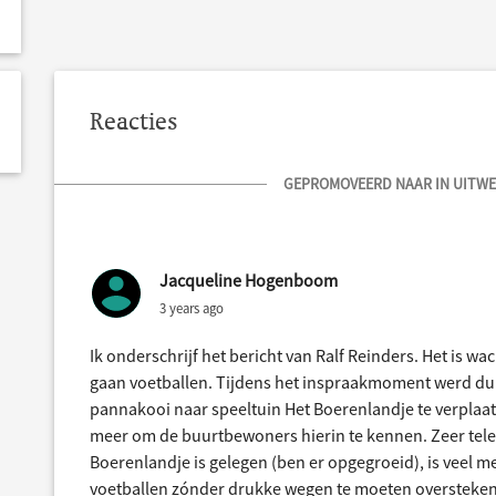
Reacties
GEPROMOVEERD NAAR IN UITWER
Jacqueline Hogenboom
3 years ago
Ik onderschrijf het bericht van Ralf Reinders. Het is w
gaan voetballen. Tijdens het inspraakmoment werd dui
pannakooi naar speeltuin Het Boerenlandje te verplaats
meer om de buurtbewoners hierin te kennen. Zeer teleu
Boerenlandje is gelegen (ben er opgegroeid), is veel 
voetballen zónder drukke wegen te moeten oversteken; 