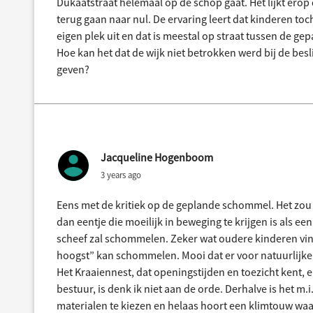
Dukaatstraat helemaal op de schop gaat. Het lijkt ero
terug gaan naar nul. De ervaring leert dat kinderen toc
eigen plek uit en dat is meestal op straat tussen de gepa
Hoe kan het dat de wijk niet betrokken werd bij de bes
geven?
Jacqueline Hogenboom
3 years ago
Eens met de kritiek op de geplande schommel. Het zou
dan eentje die moeilijk in beweging te krijgen is als ee
scheef zal schommelen. Zeker wat oudere kinderen vind
hoogst” kan schommelen. Mooi dat er voor natuurlijke 
Het Kraaiennest, dat openingstijden en toezicht kent, 
bestuur, is denk ik niet aan de orde. Derhalve is het m.
materialen te kiezen en helaas hoort een klimtouw waar