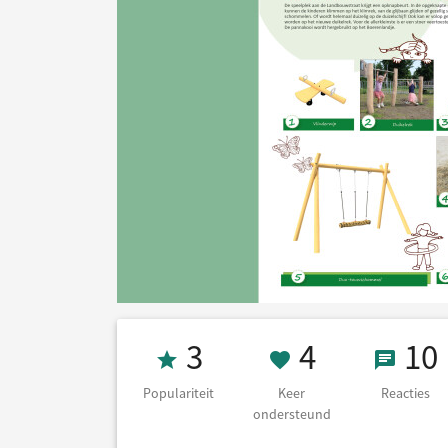
Populariteit 3
4 Keer on
10 Re
3
4
10
Populariteit
Keer
Reacties
ondersteund