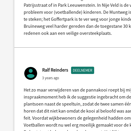
Patrijsstraat of in Park Leeuwenstein. In Nije Veld is d
probleem voor (voetballende) kinderen. De Muntweg is
te steken; het Goffertpark is te ver weg voor jonge ki
Bruïneweg veel harder gereden dan de toegestane 30 k
redenen ook aan een veilige oversteekplaats.
Ralf Reinders
DEELNEMER
3 years ago
Het zo maar verwijderen van de pannakooi roept bij mi
inspraakmoment heb ik de suggestie ingebracht om de
plantsoen naast de speeltuin, zodat de twee samen één 
horen dat dit niet kan omdat de kooi al beloofd was aa
feit. Voordat wijkbewoners de gelegenheid hadden om t
Voetballen wordt nu wel erg moeilijk gemaakt voor de k