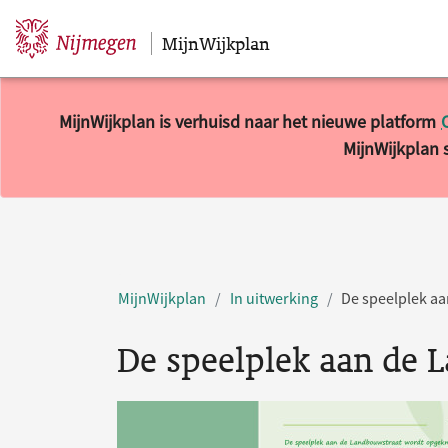
MijnWijkplan
Sla navigatie over
MijnWijkplan is verhuisd naar het nieuwe platform
MijnWijkplan s
MijnWijkplan
In uitwerking
De speelplek a
De speelplek aan de