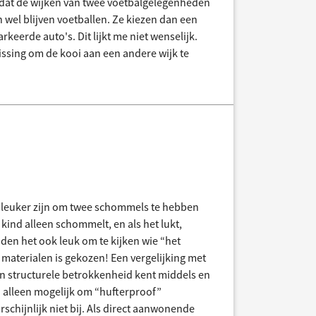
p dat de wijken van twee voetbalgelegenheden
h wel blijven voetballen. Ze kiezen dan een
rkeerde auto's. Dit lijkt me niet wenselijk.
lissing om de kooi aan een andere wijk te
 leuker zijn om twee schommels te hebben
n kind alleen schommelt, en als het lukt,
en het ook leuk om te kijken wie “het
materialen is gekozen! Een vergelijking met
en structurele betrokkenheid kent middels en
i. alleen mogelijk om “hufterproof”
schijnlijk niet bij. Als direct aanwonende