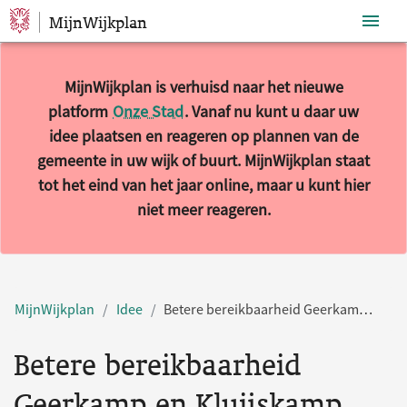
MijnWijkplan
Sla navigatie over
MijnWijkplan is verhuisd naar het nieuwe
platform
Onze Stad
. Vanaf nu kunt u daar uw
idee plaatsen en reageren op plannen van de
gemeente in uw wijk of buurt. MijnWijkplan staat
tot het eind van het jaar online, maar u kunt hier
niet meer reageren.
MijnWijkplan
Idee
Betere bereikbaarheid Geerkamp en Kluijskamp, minder verkeer St. Agnetenweg
Betere bereikbaarheid
Geerkamp en Kluijskamp,