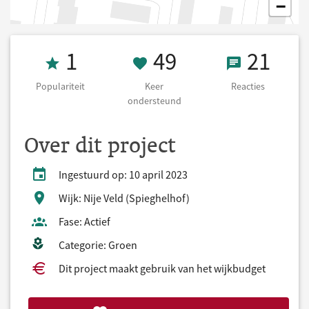
−
Populariteit 1
49 Keer onders
21 React
1
49
21
Populariteit
Keer
Reacties
ondersteund
Over dit project
Ingestuurd op: 10 april 2023
Wijk: Nije Veld (Spieghelhof)
Fase: Actief
Categorie: Groen
Dit project maakt gebruik van het wijkbudget