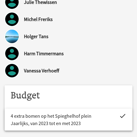
Julie Thewissen
Michel Freriks
Holger Tans
Harm Timmermans
Vanessa Verhoeff
Budget
project.bud
4 extra bomen op het Spieghelhof plein
Jaarlijks, van 2023 tot en met 2023