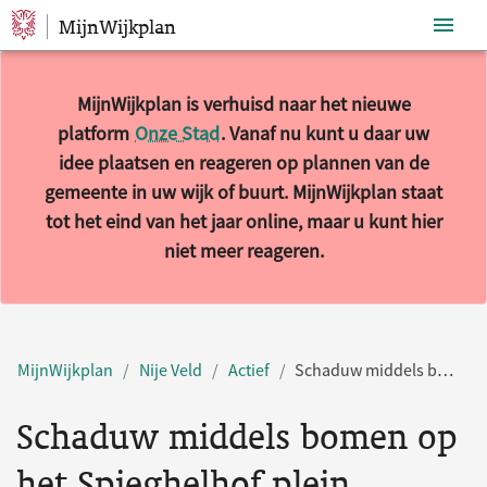
MijnWijkplan
Sla navigatie over
MijnWijkplan is verhuisd naar het nieuwe
platform
Onze Stad
. Vanaf nu kunt u daar uw
idee plaatsen en reageren op plannen van de
gemeente in uw wijk of buurt. MijnWijkplan staat
tot het eind van het jaar online, maar u kunt hier
niet meer reageren.
MijnWijkplan
Nije Veld
Actief
Schaduw middels bomen op het Spieghelhof plein
Schaduw middels bomen op
het Spieghelhof plein