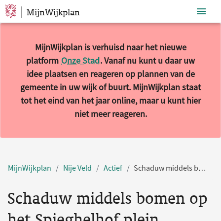
MijnWijkplan
Sla navigatie over
MijnWijkplan is verhuisd naar het nieuwe
platform
Onze Stad
. Vanaf nu kunt u daar uw
idee plaatsen en reageren op plannen van de
gemeente in uw wijk of buurt. MijnWijkplan staat
tot het eind van het jaar online, maar u kunt hier
niet meer reageren.
MijnWijkplan
Nije Veld
Actief
Schaduw middels bomen op het Spieghelhof plein
Schaduw middels bomen op
het Spieghelhof plein