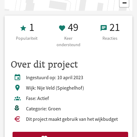
−
Populariteit 1
49 Keer onders
21 React
1
49
21
Populariteit
Keer
Reacties
ondersteund
Over dit project
Ingestuurd op: 10 april 2023
Wijk: Nije Veld (Spieghelhof)
Fase: Actief
Categorie: Groen
Dit project maakt gebruik van het wijkbudget