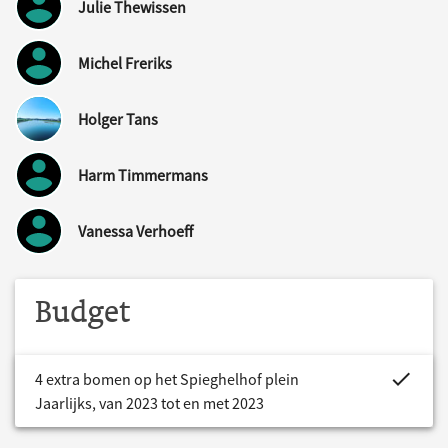
Julie Thewissen
Michel Freriks
Holger Tans
Harm Timmermans
Vanessa Verhoeff
Budget
project.bud
4 extra bomen op het Spieghelhof plein
Jaarlijks, van 2023 tot en met 2023