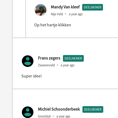
Mandy Van kleef
DEELNEMER
Nije Veld
a year ago
Op het hartje klikken
Frans zegers
DEELNEMER
Zwanenveld
a year ago
Super idee!
Michiel Schoonderbeek
DEELNEMER
Grootstal
a year ago