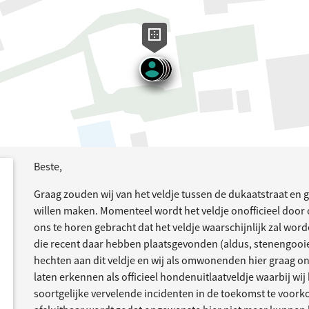
Beste,
dersteund
acties
Graag zouden wij van het veldje tussen de dukaatstraat en 
willen maken. Momenteel wordt het veldje onofficieel door 
ons te horen gebracht dat het veldje waarschijnlijk zal w
die recent daar hebben plaatsgevonden (aldus, stenengooie
hechten aan dit veldje en wij als omwonenden hier graag on
laten erkennen als officieel hondenuitlaatveldje waarbij w
soortgelijke vervelende incidenten in de toekomst te voork