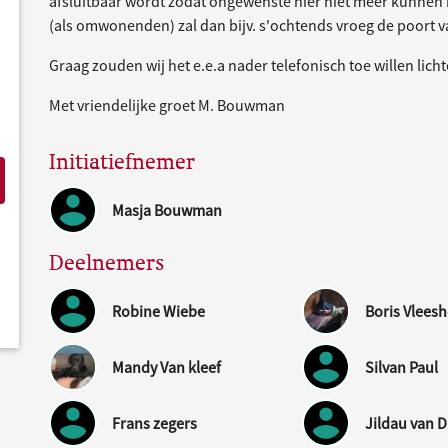
afsluitbaar wordt zodat ongewenste hier niet meer kunnen 
(als omwonenden) zal dan bijv. s'ochtends vroeg de poort va
Graag zouden wij het e.e.a nader telefonisch toe willen lich
Met vriendelijke groet M. Bouwman
Initiatiefnemer
Masja Bouwman
Deelnemers
Robine Wiebe
Boris Vlees
Mandy Van kleef
Silvan Paul
Frans zegers
Jildau van D