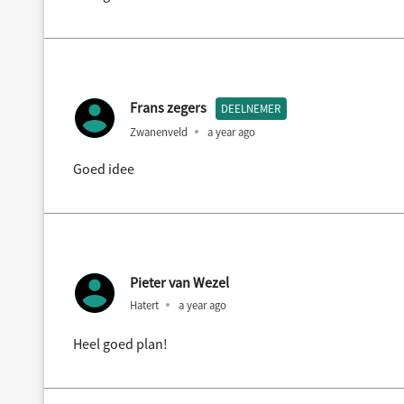
Frans zegers
DEELNEMER
Zwanenveld
a year ago
Goed idee
Pieter van Wezel
Hatert
a year ago
Heel goed plan!