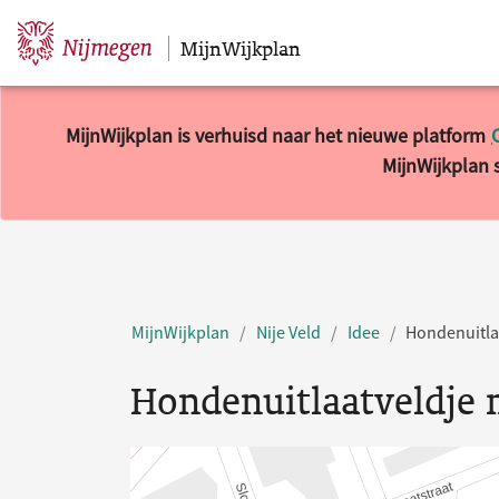
MijnWijkplan
Sla navigatie over
MijnWijkplan is verhuisd naar het nieuwe platform
MijnWijkplan s
MijnWijkplan
Nije Veld
Idee
Hondenuitla
Hondenuitlaatveldje