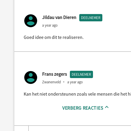
Jildau van Dieren
DEELNEMER
a year ago
Goed idee om dit te realiseren.
Frans zegers
DEELNEMER
Zwanenveld
a year ago
Kan het niet ondersteunen zoals vele mensen die het hi
VERBERG REACTIES