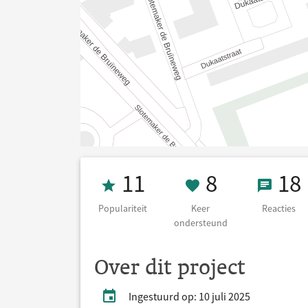
Populariteit 11
8 Keer on
18 Re
11
8
18
Populariteit
Keer
Reacties
ondersteund
Over dit project
Ingestuurd op: 10 juli 2025