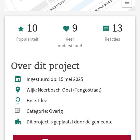
−
Populariteit 10
9 Keer onderst
13 React
10
9
13
Populariteit
Keer
Reacties
ondersteund
Over dit project
Ingestuurd op: 15 mei 2025
Wijk: Neerbosch-Oost (Tangostraat)
Fase: Idee
Categorie: Overig
Dit project is geplaatst door de gemeente