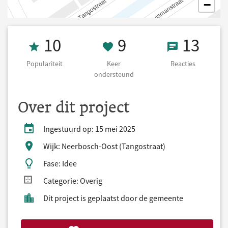
−
Populariteit 10
9 Keer onderst
13 React
10
9
13
Populariteit
Keer
Reacties
ondersteund
Over dit project
Ingestuurd op: 15 mei 2025
Wijk: Neerbosch-Oost (Tangostraat)
Fase: Idee
Categorie: Overig
Dit project is geplaatst door de gemeente