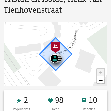
Tienhovenstraat
+
−
Populariteit 2
98 Keer onders
10 React
2
98
10
Populariteit
Keer
Reacties