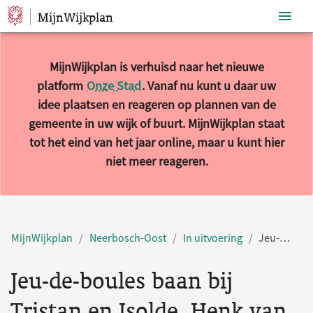
MijnWijkplan
Sla navigatie over
MijnWijkplan is verhuisd naar het nieuwe
platform
Onze Stad
. Vanaf nu kunt u daar uw
idee plaatsen en reageren op plannen van de
gemeente in uw wijk of buurt. MijnWijkplan staat
tot het eind van het jaar online, maar u kunt hier
niet meer reageren.
MijnWijkplan
Neerbosch-Oost
In uitvoering
Jeu-de-boules baan bij Tristan en Isolde, Henk van Tienhovenstraat
Jeu-de-boules baan bij
Tristan en Isolde, Henk van