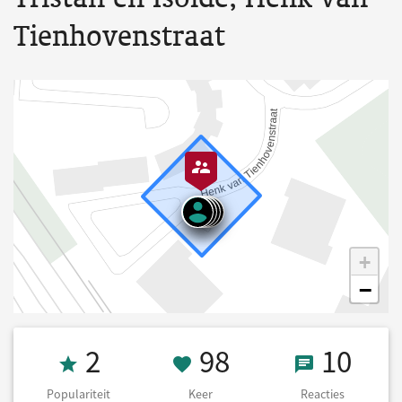
Tienhovenstraat
+
−
Populariteit 2
98 Keer onders
10 React
2
98
10
Populariteit
Keer
Reacties