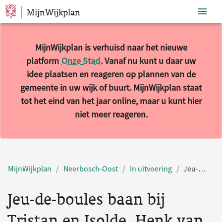
MijnWijkplan
Sla navigatie over
MijnWijkplan is verhuisd naar het nieuwe
platform
Onze Stad
. Vanaf nu kunt u daar uw
idee plaatsen en reageren op plannen van de
gemeente in uw wijk of buurt. MijnWijkplan staat
tot het eind van het jaar online, maar u kunt hier
niet meer reageren.
MijnWijkplan
Neerbosch-Oost
In uitvoering
Jeu-de-boules baan bij Tristan en Isolde, Henk van Tienhovenstraat
Jeu-de-boules baan bij
Tristan en Isolde, Henk van