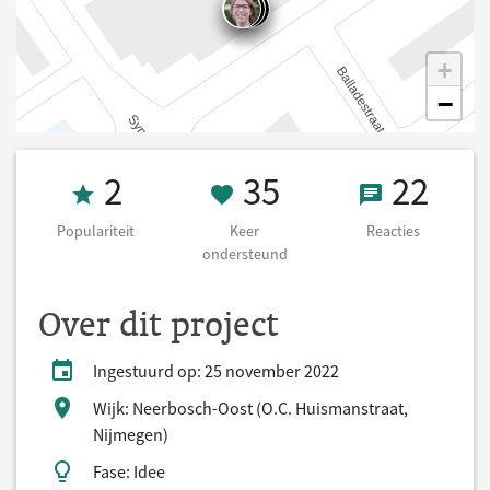
+
−
Populariteit 2
35 Keer onders
22 React
2
35
22
Populariteit
Keer
Reacties
ondersteund
Over dit project
Ingestuurd op: 25 november 2022
Wijk: Neerbosch-Oost (O.C. Huismanstraat,
Nijmegen)
Fase: Idee