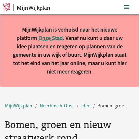
MijnWijkplan
Sla navigatie over
MijnWijkplan is verhuisd naar het nieuwe
platform
Onze Stad
. Vanaf nu kunt u daar uw
idee plaatsen en reageren op plannen van de
gemeente in uw wijk of buurt. MijnWijkplan staat
tot het eind van het jaar online, maar u kunt hier
niet meer reageren.
MijnWijkplan
Neerbosch-Oost
Idee
Bomen, groen en nieuw straatwerk rond winkelcentrum de Notenhout
Bomen, groen en nieuw
straatwerk rond