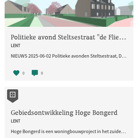
Politieke avond Steltsestraat "de Flieren"
LENT
NIEUWS 2025-06-02 Politieke avonden Steltsestraat, De Flieren De aanvraag om omgevingsvergunning t.b.v. het ruimtelijk deel is op 18 april 2025 ingediend. De komende periode vinden er verschillende politieke avonden plaats in het Stadhui
0
0
Gebiedsontwikkeling Hoge Bongerd
LENT
Hoge Bongerd is een woningbouwproject in het zuiden van de Waalsprong, aan de Spiegelwaal en Lent.