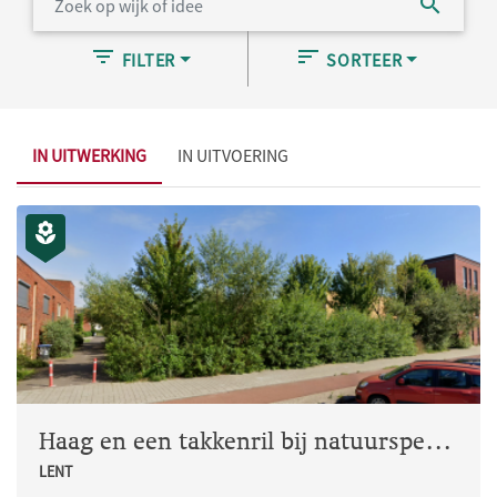
FILTER
SORTEER
IN UITWERKING
IN UITVOERING
Haag en een takkenril bij natuurspeeltuin De Vieze Broek
LENT