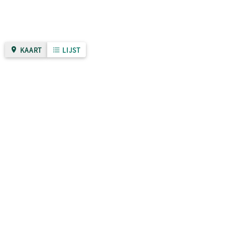
KAART
LIJST
Gemeente Nijmegen
Over deze site
Zo werkt het
Privacybeleid
Algemene voorwaarden
Toegankelijkheidsverklaring