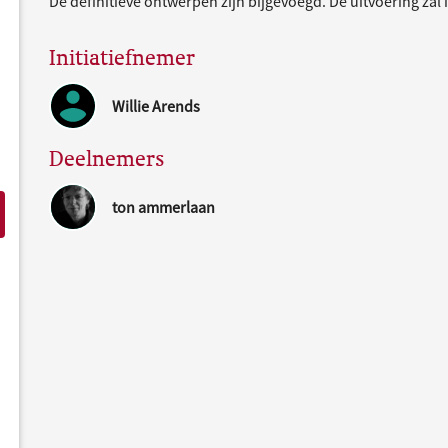
De definitieve ontwerpen zijn bijgevoegd. De uitvoering zal
Initiatiefnemer
Willie Arends
Deelnemers
ton ammerlaan