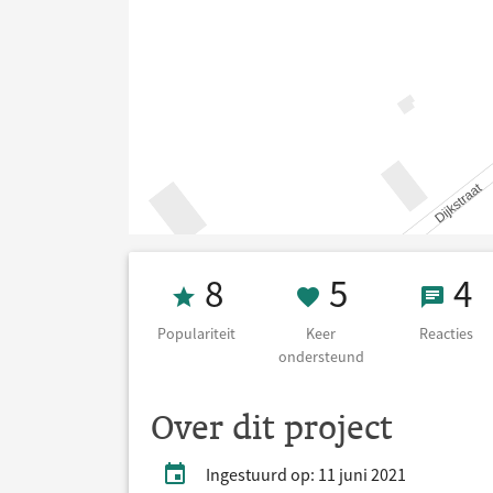
Populariteit 8
5 Keer on
4 Re
8
5
4
Populariteit
Keer
Reacties
ondersteund
Over dit project
Ingestuurd op: 11 juni 2021