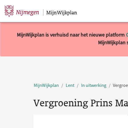
MijnWijkplan
Sla navigatie over
MijnWijkplan is verhuisd naar het nieuwe platform
MijnWijkplan s
MijnWijkplan
Lent
In uitwerking
Vergroe
Vergroening Prins Ma