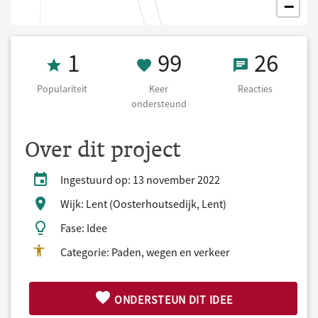
−
Populariteit 1
99 Keer onders
26 React
1
99
26
Populariteit
Keer
Reacties
ondersteund
Over dit project
Ingestuurd op: 13 november 2022
Wijk: Lent (Oosterhoutsedijk, Lent)
Fase: Idee
Categorie: Paden, wegen en verkeer
ONDERSTEUN DIT IDEE