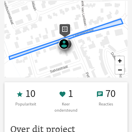
+
−
Populariteit 10
1 Keer onderst
70 React
10
1
70
Populariteit
Keer
Reacties
ondersteund
Over dit project