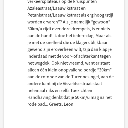
verkeersplateaus op de kruispunten
Azaleastraat/Laauwikstraat en
Petunistraat/Laauwikstraat als erg hoog/stijl
worden ervaren”? Als je namelijk “gewoon”
30km/u rijdt over deze drempels, is er niets
aan de hand! Ik doe het iedere dag. Maar als
je met de snelheid die de klagers blijkbaar
gewend zijn eroverheen wilt, tsja dan klap je
inderdaad met de voor- of achterkant tegen
het wegdek. Ook niet vreemd, want er staat
alleen één klein onopvallend bordje “30km”
aan de rotonde van de Turennesingel, aan de
andere kant bij de Visveldsestraat staat
helemaal niks en zelfs Toezicht en
Handhaving denkt dat je 50km/u mag na het
rode pad... Greets, Leon.