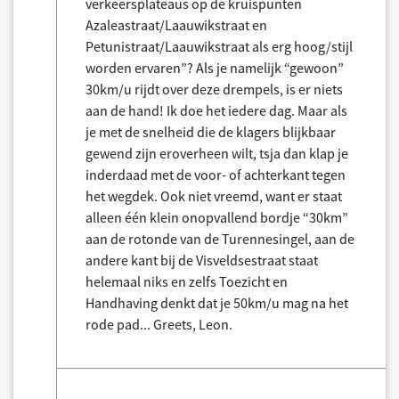
verkeersplateaus op de kruispunten
Azaleastraat/Laauwikstraat en
Petunistraat/Laauwikstraat als erg hoog/stijl
worden ervaren”? Als je namelijk “gewoon”
30km/u rijdt over deze drempels, is er niets
aan de hand! Ik doe het iedere dag. Maar als
je met de snelheid die de klagers blijkbaar
gewend zijn eroverheen wilt, tsja dan klap je
inderdaad met de voor- of achterkant tegen
het wegdek. Ook niet vreemd, want er staat
alleen één klein onopvallend bordje “30km”
aan de rotonde van de Turennesingel, aan de
andere kant bij de Visveldsestraat staat
helemaal niks en zelfs Toezicht en
Handhaving denkt dat je 50km/u mag na het
rode pad... Greets, Leon.