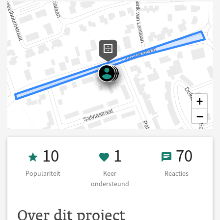
+
−
Populariteit 10
1 Keer onderst
70 React
10
1
70
Populariteit
Keer
Reacties
ondersteund
Over dit project