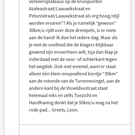
verkeersplateaus op de kruispunten
Azaleastraat/Laauwikstraat en
Petunistraat/Laauwikstraat als erg hoog/stijl
worden ervaren”? Als je namelijk “gewoon”
30km/u rijdt over deze drempels, is er niets
aan de hand! Ik doe het iedere dag. Maar als
je met de snelheid die de klagers blijkbaar
gewend zijn eroverheen wilt, tsja dan klap je
inderdaad met de voor- of achterkant tegen
het wegdek. Ook niet vreemd, want er staat
alleen één klein onopvallend bordje “30km”
aan de rotonde van de Turennesingel, aan de
andere kant bij de Visveldsestraat staat
helemaal niks en zelfs Toezicht en
Handhaving denkt dat je 50km/u mag na het
rode pad... Greets, Leon.