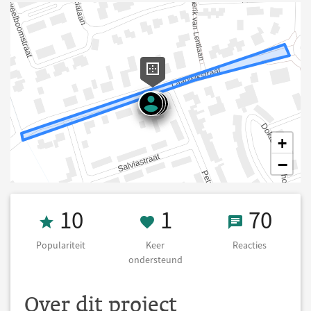
+
−
Populariteit 10
1 Keer onderst
70 React
10
1
70
Populariteit
Keer
Reacties
ondersteund
Over dit project