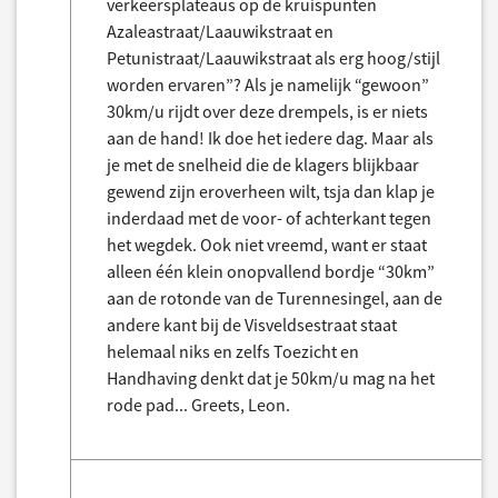
verkeersplateaus op de kruispunten
Azaleastraat/Laauwikstraat en
Petunistraat/Laauwikstraat als erg hoog/stijl
worden ervaren”? Als je namelijk “gewoon”
30km/u rijdt over deze drempels, is er niets
aan de hand! Ik doe het iedere dag. Maar als
je met de snelheid die de klagers blijkbaar
gewend zijn eroverheen wilt, tsja dan klap je
inderdaad met de voor- of achterkant tegen
het wegdek. Ook niet vreemd, want er staat
alleen één klein onopvallend bordje “30km”
aan de rotonde van de Turennesingel, aan de
andere kant bij de Visveldsestraat staat
helemaal niks en zelfs Toezicht en
Handhaving denkt dat je 50km/u mag na het
rode pad... Greets, Leon.