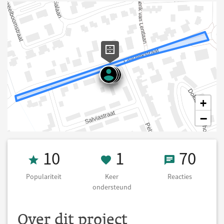
+
−
Populariteit 10
1 Keer onderst
70 React
10
1
70
Populariteit
Keer
Reacties
ondersteund
Over dit project