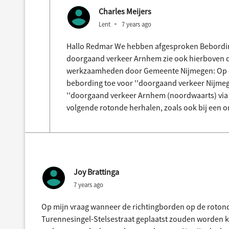
Charles Meijers
Lent
7 years ago
Hallo Redmar We hebben afgesproken Bebordi
doorgaand verkeer Arnhem zie ook hierboven de
werkzaamheden door Gemeente Nijmegen: Op d
bebording toe voor ''doorgaand verkeer Nijmeg
''doorgaand verkeer Arnhem (noordwaarts) via Tu
volgende rotonde herhalen, zoals ook bij een om
Joy Brattinga
7 years ago
Op mijn vraag wanneer de richtingborden op de roton
Turennesingel-Stelsestraat geplaatst zouden worden kre