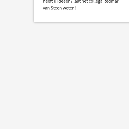
heeft u ideeën? laat het collega Redmar
van Steen weten!