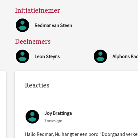
Initiatiefnemer
Redmar van Steen
Deelnemers
Leon Steyns
Alphons Ba
Reacties
Joy Brattinga
7 years ago
Hallo Redmar, Nu hangt er een bord “Doorgaand verkeer