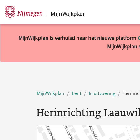
MijnWijkplan
Sla navigatie over
MijnWijkplan is verhuisd naar het nieuwe platform
MijnWijkplan s
MijnWijkplan
Lent
In uitvoering
Herinric
Herinrichting Laauwi