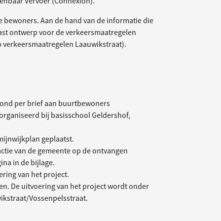
enbaar Vervoer (Connexion).
e bewoners. Aan de hand van de informatie die
ast ontwerp voor de verkeersmaatregelen
p verkeersmaatregelen Laauwikstraat).
vond per brief aan buurtbewoners
rganiseerd bij basisschool Geldershof,
mijnwijkplan geplaatst.
actie van de gemeente op de ontvangen
a in de bijlage.
ring van het project.
ren. De uitvoering van het project wordt onder
kstraat/Vossenpelsstraat.