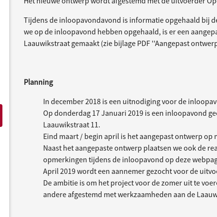
Het nieuwe ontwerp wordt afgestemd met de uitvoerder Op
Tijdens de inloopavondavond is informatie opgehaald bij d
we op de inloopavond hebben opgehaald, is er een aangep
Laauwikstraat gemaakt (zie bijlage PDF ''Aangepast ontwer
Planning
In december 2018 is een uitnodiging voor de inloopa
Op donderdag 17 Januari 2019 is een inloopavond geo
Laauwikstraat 11.
Eind maart / begin april is het aangepast ontwerp op 
Naast het aangepaste ontwerp plaatsen we ook de re
opmerkingen tijdens de inloopavond op deze webpagin
April 2019 wordt een aannemer gezocht voor de uitvoe
De ambitie is om het project voor de zomer uit te voe
andere afgestemd met werkzaamheden aan de Laauwi