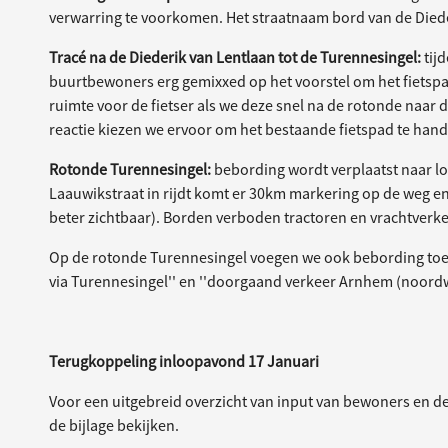
verwarring te voorkomen. Het straatnaam bord van de Diede
Tracé na de Diederik van Lentlaan tot de Turennesingel:
tij
buurtbewoners erg gemixxed op het voorstel om het fietspad
ruimte voor de fietser als we deze snel na de rotonde naar 
reactie kiezen we ervoor om het bestaande fietspad te ha
Rotonde Turennesingel:
bebording wordt verplaatst naar loc
Laauwikstraat in rijdt komt er 30km markering op de weg en 
beter zichtbaar). Borden verboden tractoren en vrachtverke
Op de rotonde Turennesingel voegen we ook bebording toe
via Turennesingel'' en ''doorgaand verkeer Arnhem (noordw
Terugkoppeling inloopavond 17 Januari
Voor een uitgebreid overzicht van input van bewoners en d
de bijlage bekijken.