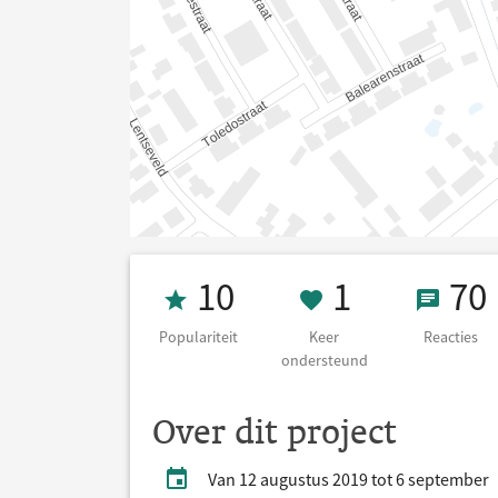
Populariteit 10
1 Keer on
70 Re
10
1
70
Populariteit
Keer
Reacties
ondersteund
Over dit project
Van 12 augustus 2019 tot 6 september