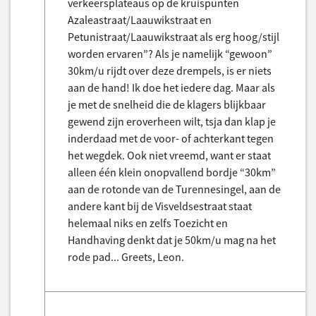
verkeersplateaus op de kruispunten
Azaleastraat/Laauwikstraat en
Petunistraat/Laauwikstraat als erg hoog/stijl
worden ervaren”? Als je namelijk “gewoon”
30km/u rijdt over deze drempels, is er niets
aan de hand! Ik doe het iedere dag. Maar als
je met de snelheid die de klagers blijkbaar
gewend zijn eroverheen wilt, tsja dan klap je
inderdaad met de voor- of achterkant tegen
het wegdek. Ook niet vreemd, want er staat
alleen één klein onopvallend bordje “30km”
aan de rotonde van de Turennesingel, aan de
andere kant bij de Visveldsestraat staat
helemaal niks en zelfs Toezicht en
Handhaving denkt dat je 50km/u mag na het
rode pad... Greets, Leon.