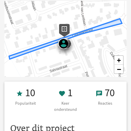
+
−
Populariteit 10
1 Keer onderst
70 React
10
1
70
Populariteit
Keer
Reacties
ondersteund
Over dit project