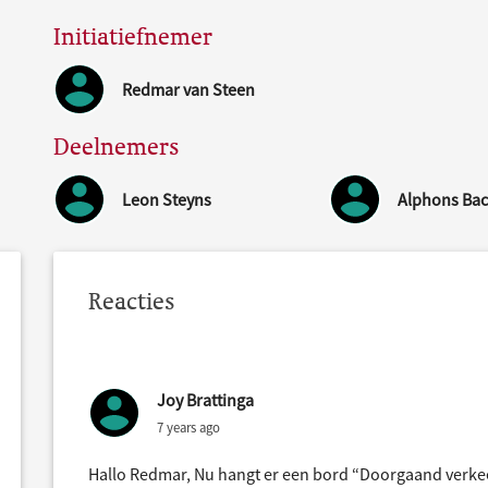
Initiatiefnemer
Redmar van Steen
Deelnemers
Leon Steyns
Alphons Ba
Reacties
Joy Brattinga
7 years ago
Hallo Redmar, Nu hangt er een bord “Doorgaand verkeer