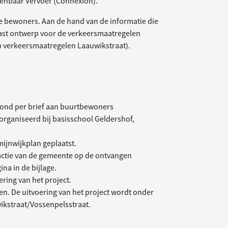
enbaar Vervoer (Connexion).
e bewoners. Aan de hand van de informatie die
ast ontwerp voor de verkeersmaatregelen
p verkeersmaatregelen Laauwikstraat).
vond per brief aan buurtbewoners
rganiseerd bij basisschool Geldershof,
mijnwijkplan geplaatst.
actie van de gemeente op de ontvangen
a in de bijlage.
ring van het project.
ren. De uitvoering van het project wordt onder
kstraat/Vossenpelsstraat.