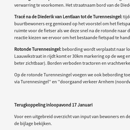
verwarring te voorkomen. Het straatnaam bord van de Diede
Tracé na de Diederik van Lentlaan tot de Turennesingel:
tij
buurtbewoners erg gemixxed op het voorstel om het fietspad
ruimte voor de fietser als we deze snel na de rotonde naar 
reactie kiezen we ervoor om het bestaande fietspad te ha
Rotonde Turennesingel:
bebording wordt verplaatst naar loc
Laauwikstraat in rijdt komt er 30km markering op de weg en 
beter zichtbaar). Borden verboden tractoren en vrachtverke
Op de rotonde Turennesingel voegen we ook bebording toe
via Turennesingel'' en ''doorgaand verkeer Arnhem (noordw
Terugkoppeling inloopavond 17 Januari
Voor een uitgebreid overzicht van input van bewoners en d
de bijlage bekijken.