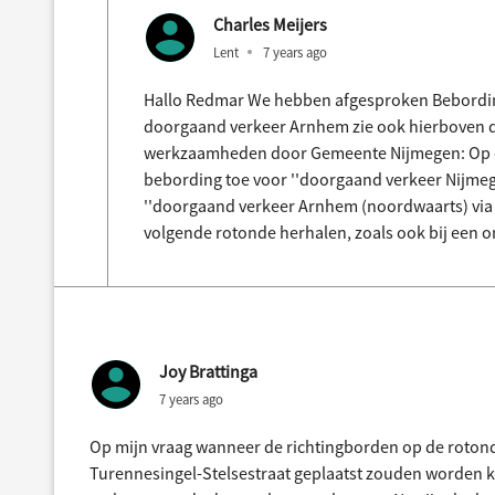
Charles Meijers
Lent
7 years ago
Hallo Redmar We hebben afgesproken Bebordi
doorgaand verkeer Arnhem zie ook hierboven de
werkzaamheden door Gemeente Nijmegen: Op d
bebording toe voor ''doorgaand verkeer Nijmeg
''doorgaand verkeer Arnhem (noordwaarts) via Tu
volgende rotonde herhalen, zoals ook bij een om
Joy Brattinga
7 years ago
Op mijn vraag wanneer de richtingborden op de roton
Turennesingel-Stelsestraat geplaatst zouden worden kre