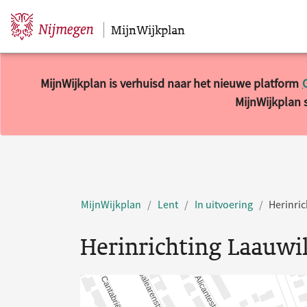
MijnWijkplan
Sla navigatie over
MijnWijkplan is verhuisd naar het nieuwe platform
MijnWijkplan s
MijnWijkplan
Lent
In uitvoering
Herinric
Herinrichting Laauwi