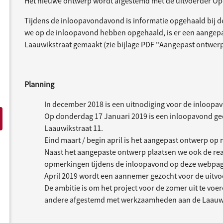
Het nieuwe ontwerp wordt afgestemd met de uitvoerder Op
Tijdens de inloopavondavond is informatie opgehaald bij d
we op de inloopavond hebben opgehaald, is er een aangep
Laauwikstraat gemaakt (zie bijlage PDF ''Aangepast ontwer
Planning
In december 2018 is een uitnodiging voor de inloopa
Op donderdag 17 Januari 2019 is een inloopavond geo
Laauwikstraat 11.
Eind maart / begin april is het aangepast ontwerp op 
Naast het aangepaste ontwerp plaatsen we ook de re
opmerkingen tijdens de inloopavond op deze webpagin
April 2019 wordt een aannemer gezocht voor de uitvoe
De ambitie is om het project voor de zomer uit te voe
andere afgestemd met werkzaamheden aan de Laauwi