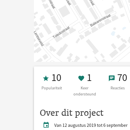
Populariteit 10
1 Keer on
70 Re
10
1
70
Populariteit
Keer
Reacties
ondersteund
Over dit project
Van 12 augustus 2019 tot 6 september