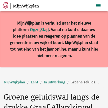
MijnWijkplan
Sla navigatie over
MijnWijkplan is verhuisd naar het nieuwe
platform
Onze Stad
. Vanaf nu kunt u daar uw
idee plaatsen en reageren op plannen van de
gemeente in uw wijk of buurt. MijnWijkplan staat
tot het eind van het jaar online, maar u kunt hier
niet meer reageren.
MijnWijkplan
Lent
In uitwerking
Groene geluidswal langs de drukke Graaf Allardsingel
Groene geluidswal langs de
drukke Graaf Allardsingel