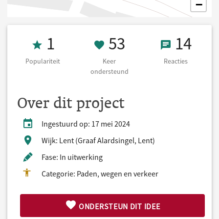
−
Populariteit 1
53 Keer onders
14 React
1
53
14
Populariteit
Keer
Reacties
ondersteund
Over dit project
Ingestuurd op: 17 mei 2024
Wijk: Lent (Graaf Alardsingel, Lent)
Fase: In uitwerking
Categorie: Paden, wegen en verkeer
ONDERSTEUN DIT IDEE