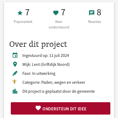
Populariteit 7
7 Keer onderst
8 React
7
7
8
Populariteit
Keer
Reacties
ondersteund
Over dit project
Ingestuurd op: 11 juli 2024
Wijk: Lent (Griftdijk Noord)
Fase: In uitwerking
Categorie: Paden, wegen en verkeer
Dit project is geplaatst door de gemeente
ONDERSTEUN DIT IDEE