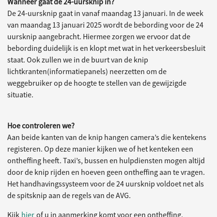
Wanneer gaat de 24-uursknip in?
De 24-uursknip gaat in vanaf maandag 13 januari. In de week
van maandag 13 januari 2025 wordt de bebording voor de 24
uursknip aangebracht. Hiermee zorgen we ervoor dat de
bebording duidelijk is en klopt met wat in het verkeersbesluit
staat. Ook zullen we in de buurt van de knip
lichtkranten(informatiepanels) neerzetten om de
weggebruiker op de hoogte te stellen van de gewijzigde
situatie.
Hoe controleren we?
Aan beide kanten van de knip hangen camera’s die kentekens
registeren. Op deze manier kijken we of het kenteken een
ontheffing heeft. Taxi’s, bussen en hulpdiensten mogen altijd
door de knip rijden en hoeven geen ontheffing aan te vragen.
Het handhavingssysteem voor de 24 uursknip voldoet net als
de spitsknip aan de regels van de AVG.
Kijk
hier
of u in aanmerking komt voor een ontheffing.