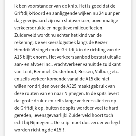
Ik ben voorstander van de knip. Het is goed dat de
Griftdijk-Noord en aanliggende wijken nu 24 uur per
dag gevrijwaard zijn van sluipverkeer, bovenmatige
verkeersdrukte en negatieve milieueffecten.
Zuiderveld wordt nu echter het kind van de
rekening. De verkeerslogistiek langs de Keizer
Hendrik VI singel en de Griftdijk in de richting van de
A15 blijft enorm. Het verkeersaanbod bestaat uit alle
aan- en afvoer incl. vrachtverkeer vanuit de zuidkant
van Lent, Bemmel, Oosterhout, Ressen, Valburg etc.
en zelfs verkeer komende vanaf de A15 die niet
willen rondrijden over de A325 maakt gebruik van
deze routen van en naar Nijmegen. In de spits levert
dat grote drukte en zelfs lange verkeersslierten op
de Griftdijk op, buiten de spits wordt er veel te hard
gereden, levensgevaarlijk! Zuiderveld hoort toch
echt bij Nijmegen... De knip moet dus verder verlegd
worden richting de A15!!!