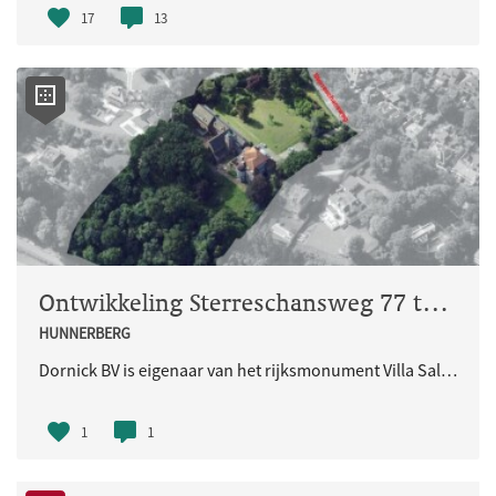
17
13
Ontwikkeling Sterreschansweg 77 te Nijmegen
HUNNERBERG
Dornick BV is eigenaar van het rijksmonument Villa Salatiga en het daaraan vast gebouwde kloostergebouw uit de jaren’50. Het deel uit de jaren '50 heeft geen monumentale waarde. Het initiatief bestaat uit het verwijderen van het aangebouwde kloostergebouw en de r
1
1