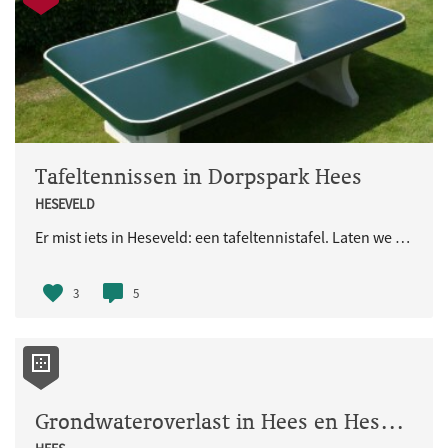
Tafeltennissen in Dorpspark Hees
HESEVELD
Er mist iets in Heseveld: een tafeltennistafel. Laten we jong en oud samen brengen, samen bewegen en plezier hebben doormiddel van deze toevoeging in het dorpspark/planetenpark!
3
5
Grondwateroverlast in Hees en Heseveld