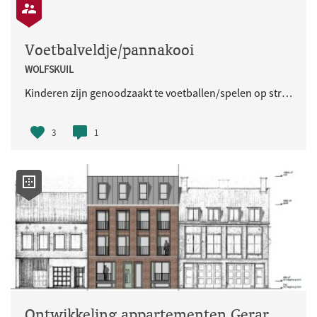
Voetbalveldje/pannakooi
WOLFSKUIL
Kinderen zijn genoodzaakt te voetballen/spelen op straat, waar regelmatig auto's rijden. Dit zorgt voor onveilige situaties en overlast bij buurtbewoner(s). Een pannakooi/voetbalveld zou ideaal zijn.
3
1
Ontwikkeling appartementen Gerard Noodtstraat / Derde Walstraat Nijmegen