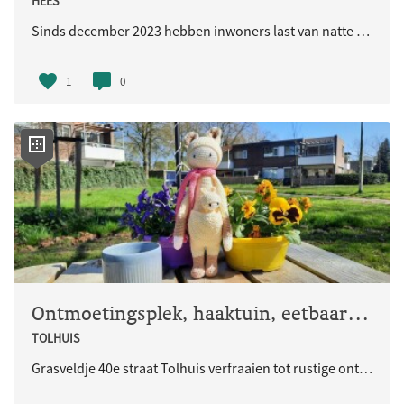
HEES
Sinds december 2023 hebben inwoners last van natte kelders en souterrains. Op 1 oktober organiseerde de gemeente een bewonersavond.
1
0
Ontmoetingsplek, haaktuin, eetbaar groen
TOLHUIS
Grasveldje 40e straat Tolhuis verfraaien tot rustige ontmoetingsplek vol eetbaar groen, haaktuin waar we met de buren de barbeque kunnen aansteken met een salade uit eigen tuin.