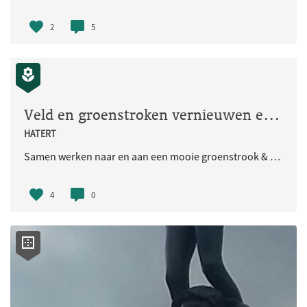
2
5
Veld en groenstroken vernieuwen en onderhouden
HATERT
Samen werken naar en aan een mooie groenstrook & ontmoetingsplaats in de van Limburg Stirumstraat & Mgr. Nolensstraat
4
0