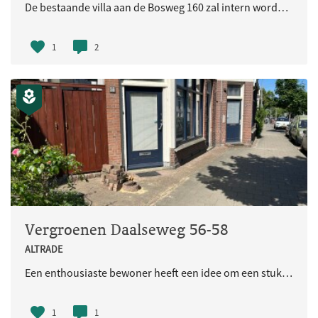
De bestaande villa aan de Bosweg 160 zal intern worden verbouwd tot 10 appartementen. Het parkeerterrein ten noorden van de villa zal worden heringericht en vergroend. Daarnaast worden in de noordwesthoek van het perceel twee levensloopbestendige woningen gerealiseerd. De vill
1
2
Vergroenen Daalseweg 56-58
ALTRADE
Een enthousiaste bewoner heeft een idee om een stuk stoep aan de Daalseweg 56/58 te vergroenen en samen met buurtbewoners dit groenvak vervolgens te gaan inrichten en onderhouden. Dit helpt ook voor de wateroverlast bij hevige regenbuien. Bent u ook enthousiast
1
1