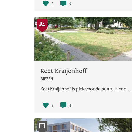
2
0
Keet Kraijenhoff
BIEZEN
Keet Kraijenhof is plek voor de buurt. Hier ontmoet je elkaar, drink je een kopje koffie, doe je samen leuke dingen. Kortom: je wordt gezien en kijkt naar elkaar om. Eenzaamheid is een groot thema in Nijmegen. Keet Kraijenhof kan bijdragen aan het gevoel gezien en gehoord te w
9
8