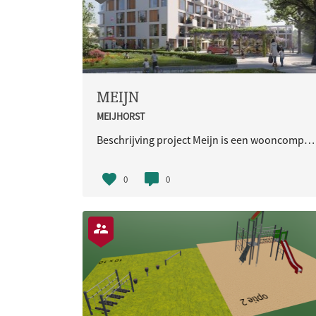
MEIJN
MEIJHORST
Beschrijving project Meijn is een wooncomplex dat bestaat uit 48 appartementen en 9 duplexwoningen. De appartementen hebben een woonoppervlak tussen circa 54 en 83 m² en krijgen ruime balkons en grote ramen. Het appartementendeel is rolstoeltoeg
0
0