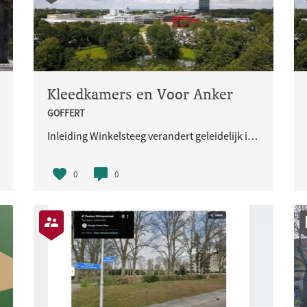
Kleedkamers en Voor Anker
GOFFERT
Inleiding Winkelsteeg verandert geleidelijk in een werk- én woongebied. Het gebied ligt midden in Nijmegen, tussen het Maas-Waalkanaal, parken, wegen, bestaande wijken en bedrijven. De komende jaren worden in Winkelsteeg meer dan 6.000 woninge
0
0