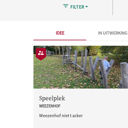
FILTER
IDEE
IN UITWERKING
Speelplek
WEEZENHOF
Weezenhof niet t acker