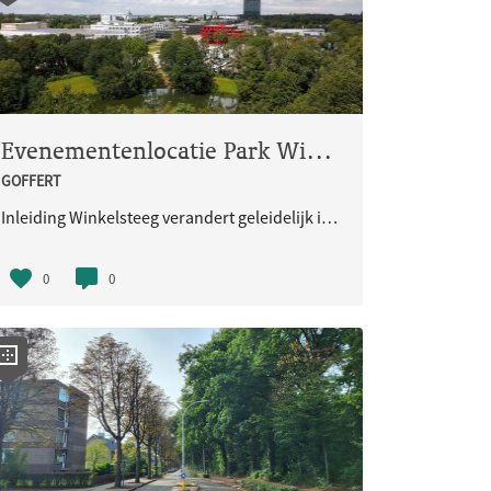
Evenementenlocatie Park Winkelsteeg
GOFFERT
Inleiding Winkelsteeg verandert geleidelijk in een werk- én woongebied. Het gebied ligt midden in Nijmegen, tussen het Maas-Waalkanaal, parken, wegen, bestaande wijken en bedrijven. De komende jaren worden in Winkelsteeg meer dan 6.000 woninge
0
0