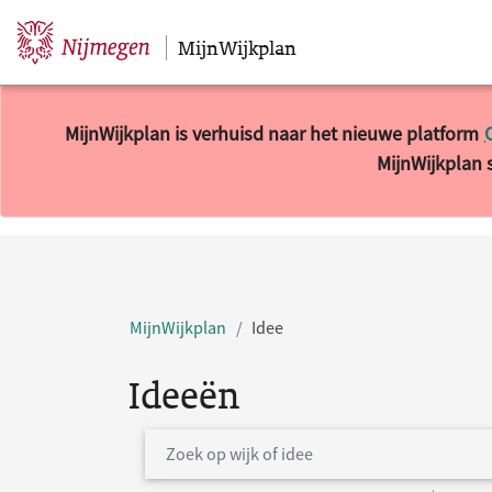
MijnWijkplan
Sla navigatie over
MijnWijkplan is verhuisd naar het nieuwe platform
MijnWijkplan s
MijnWijkplan
Idee
Ideeën