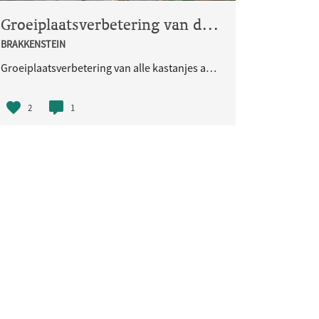
Groeiplaatsverbetering van de kastanjebomen aan de Houtlaan
BRAKKENSTEIN
Groeiplaatsverbetering van alle kastanjes aan de Houtlaan. Deze straat valt buiten het budget van de Vernieuwingsgolf maar vormt wel een visitekaartje voor de wijk.
2
1