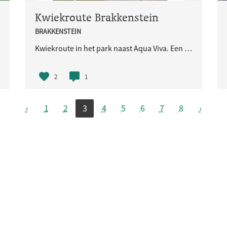
Kwiekroute Brakkenstein
BRAKKENSTEIN
Kwiekroute in het park naast Aqua Viva. Een beweegroute die verschillende oefeningen bevat om de buurtbewoners in beweging te houden. Zowel rolstoel- als rollator toegankelijk.
2
1
‹
1
2
3
4
5
6
7
8
›