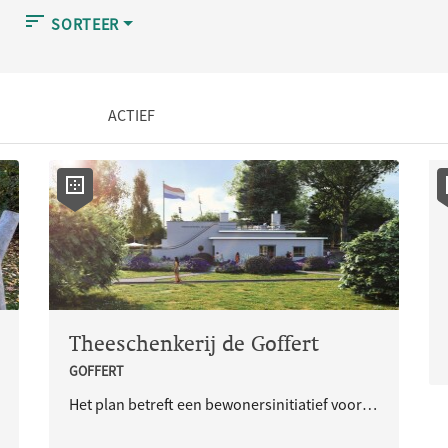
SORTEER
ACTIEF
Theeschenkerij de Goffert
GOFFERT
Het plan betreft een bewonersinitiatief voor de herbouw van de Theeschenkerij in het Goffertpark met een maatschappelijk doel en een versterking van de biodiversiteit.