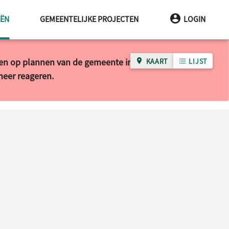
HUIDIGE PAGINA
EËN
GEMEENTELIJKE PROJECTEN
LOGIN
ren op plannen van de gemeente in uw wijk of buurt.
KAART
LIJST
 meer reageren.