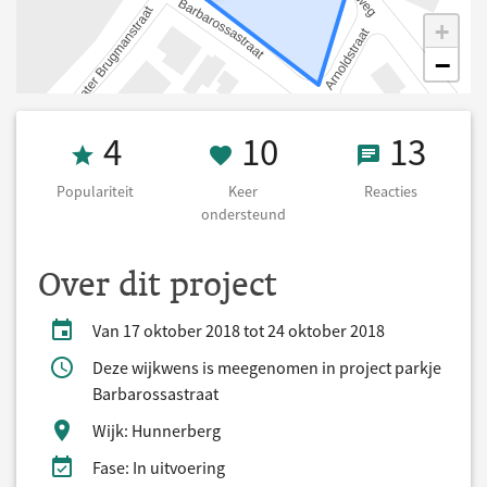
+
−
Populariteit 4
10 Keer onders
13 React
4
10
13
Populariteit
Keer
Reacties
ondersteund
Over dit project
Van 17 oktober 2018 tot 24 oktober 2018
Deze wijkwens is meegenomen in project parkje
Barbarossastraat
Wijk: Hunnerberg
Fase: In uitvoering