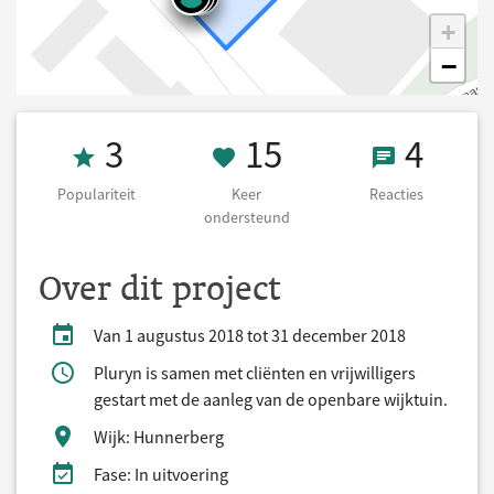
+
−
Populariteit 3
15 Keer onders
4 React
3
15
4
Populariteit
Keer
Reacties
ondersteund
Over dit project
Van 1 augustus 2018 tot 31 december 2018
Pluryn is samen met cliënten en vrijwilligers
gestart met de aanleg van de openbare wijktuin.
Wijk: Hunnerberg
Fase: In uitvoering