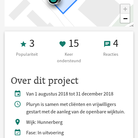
+
−
Populariteit 3
15 Keer onders
4 React
3
15
4
Populariteit
Keer
Reacties
ondersteund
Over dit project
Van 1 augustus 2018 tot 31 december 2018
Pluryn is samen met cliënten en vrijwilligers
gestart met de aanleg van de openbare wijktuin.
Wijk: Hunnerberg
Fase: In uitvoering