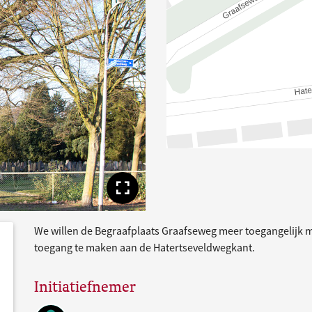
Toon volledige afbe
We willen de Begraafplaats Graafseweg meer toegangelijk 
dersteund
acties
toegang te maken aan de Hatertseveldwegkant.
Initiatiefnemer