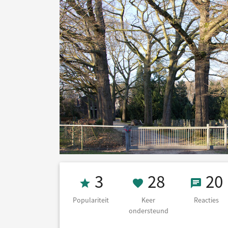
Populariteit 3
28 Keer on
20 Re
3
28
20
Populariteit
Keer
Reacties
ondersteund