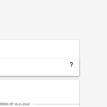
project.budget.fields.is not assigned
RING OP 16-11-2018