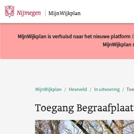
MijnWijkplan
Sla navigatie over
MijnWijkplan is verhuisd naar het nieuwe platform
MijnWijkplan s
MijnWijkplan
Heseveld
In uitvoering
Toe
Toegang Begraafplaat