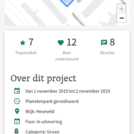
+
−
Populariteit 7
12 Keer onders
8 React
7
12
8
Populariteit
Keer
Reacties
ondersteund
Over dit project
Van 1 november 2019 tot 2 november 2019
Planetenpark gerealiseerd
Wijk: Heseveld
Fase: In uitvoering
Categorie: Groen