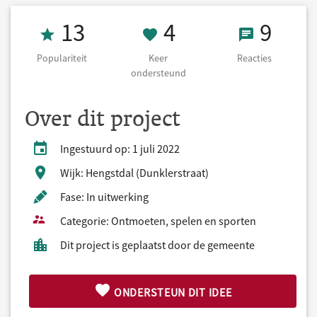
Populariteit 13
4 Keer onderst
9 React
13
4
9
Populariteit
Keer
Reacties
ondersteund
Over dit project
Ingestuurd op: 1 juli 2022
Wijk: Hengstdal (Dunklerstraat)
Fase: In uitwerking
Categorie: Ontmoeten, spelen en sporten
Dit project is geplaatst door de gemeente
ONDERSTEUN DIT IDEE