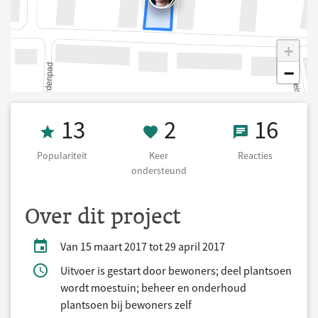
+
−
Populariteit 13
2 Keer onderst
16 React
13
2
16
Populariteit
Keer
Reacties
ondersteund
Over dit project
Van 15 maart 2017 tot 29 april 2017
Uitvoer is gestart door bewoners; deel plantsoen
wordt moestuin; beheer en onderhoud
plantsoen bij bewoners zelf