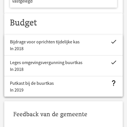
vastgelegd
Budget
project.bud
Bijdrage voor oprichten tijdelijke kas
In 2018
project.bud
Leges omgevingsvergunning buurtkas
In 2018
project.bud
Putkast bij de buurtkas
In 2019
Feedback van de gemeente