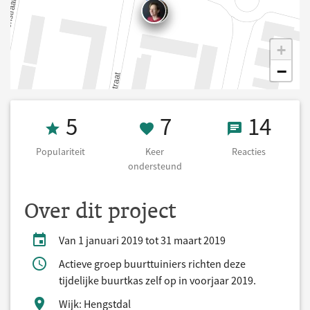
+
−
Populariteit 5
7 Keer onderst
14 React
5
7
14
Populariteit
Keer
Reacties
ondersteund
Over dit project
Van 1 januari 2019 tot 31 maart 2019
Actieve groep buurttuiniers richten deze
tijdelijke buurtkas zelf op in voorjaar 2019.
Wijk: Hengstdal