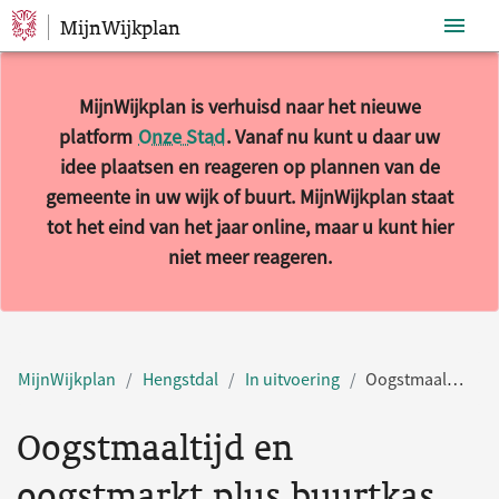
MijnWijkplan
Sla navigatie over
MijnWijkplan is verhuisd naar het nieuwe
platform
Onze Stad
. Vanaf nu kunt u daar uw
idee plaatsen en reageren op plannen van de
gemeente in uw wijk of buurt. MijnWijkplan staat
tot het eind van het jaar online, maar u kunt hier
niet meer reageren.
MijnWijkplan
Hengstdal
In uitvoering
Oogstmaaltijd en oogstmarkt plus buurtkas
Oogstmaaltijd en
oogstmarkt plus buurtkas