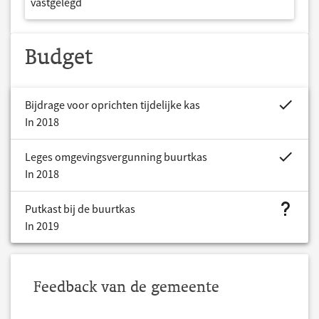
vastgelegd
Budget
project.bud
Bijdrage voor oprichten tijdelijke kas
In 2018
project.bud
Leges omgevingsvergunning buurtkas
In 2018
project.bud
Putkast bij de buurtkas
In 2019
Feedback van de gemeente