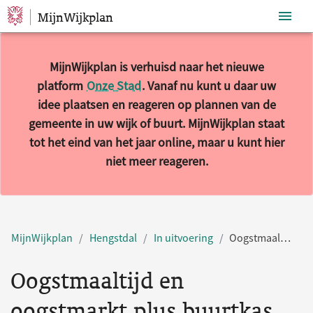
MijnWijkplan
Sla navigatie over
MijnWijkplan is verhuisd naar het nieuwe
platform
Onze Stad
. Vanaf nu kunt u daar uw
idee plaatsen en reageren op plannen van de
gemeente in uw wijk of buurt. MijnWijkplan staat
tot het eind van het jaar online, maar u kunt hier
niet meer reageren.
MijnWijkplan
Hengstdal
In uitvoering
Oogstmaaltijd en oogstmarkt plus buurtkas
Oogstmaaltijd en
oogstmarkt plus buurtkas