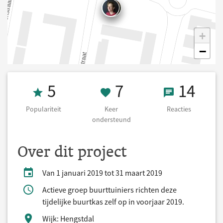
+
−
Populariteit 5
7 Keer onderst
14 React
5
7
14
Populariteit
Keer
Reacties
ondersteund
Over dit project
Van 1 januari 2019 tot 31 maart 2019
Actieve groep buurttuiniers richten deze
tijdelijke buurtkas zelf op in voorjaar 2019.
Wijk: Hengstdal