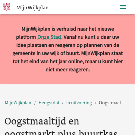
MijnWijkplan
Sla navigatie over
MijnWijkplan is verhuisd naar het nieuwe
platform
Onze Stad
. Vanaf nu kunt u daar uw
idee plaatsen en reageren op plannen van de
gemeente in uw wijk of buurt. MijnWijkplan staat
tot het eind van het jaar online, maar u kunt hier
niet meer reageren.
MijnWijkplan
Hengstdal
In uitvoering
Oogstmaaltijd en oogstmarkt plus buurtkas
Oogstmaaltijd en
oogstmarkt plus buurtkas