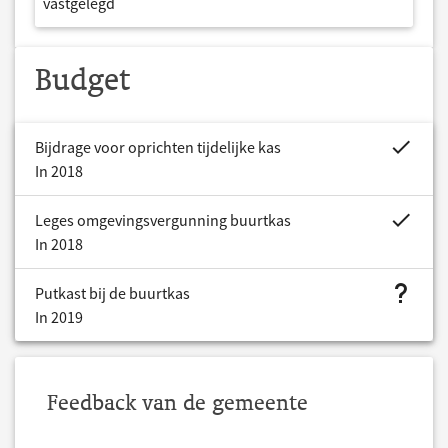
vastgelegd
Budget
project.bud
Bijdrage voor oprichten tijdelijke kas
In 2018
project.bud
Leges omgevingsvergunning buurtkas
In 2018
project.bud
Putkast bij de buurtkas
In 2019
Feedback van de gemeente