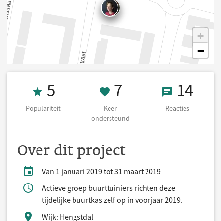
+
−
Populariteit 5
7 Keer onderst
14 React
5
7
14
Populariteit
Keer
Reacties
ondersteund
Over dit project
Van 1 januari 2019 tot 31 maart 2019
Actieve groep buurttuiniers richten deze
tijdelijke buurtkas zelf op in voorjaar 2019.
Wijk: Hengstdal