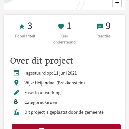
−
Populariteit 3
1 Keer onderst
9 React
3
1
9
Populariteit
Keer
Reacties
ondersteund
Over dit project
Ingestuurd op: 11 juni 2021
Wijk: Heijendaal (Brakkenstein)
Fase: In uitwerking
Categorie: Groen
Dit project is geplaatst door de gemeente