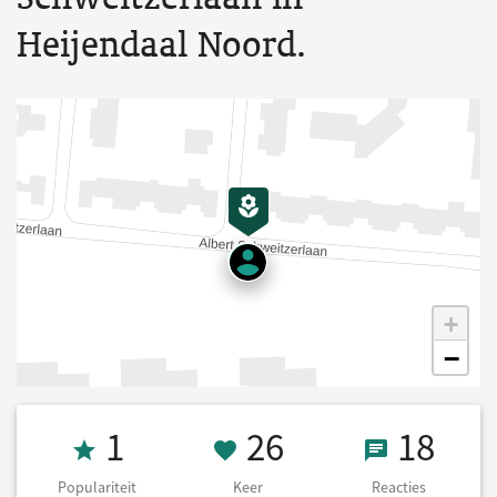
Heijendaal Noord.
+
−
Populariteit 1
26 Keer onders
18 React
1
26
18
Populariteit
Keer
Reacties