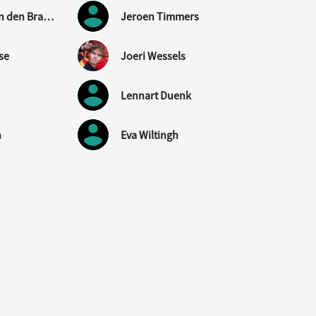
Luciënne van den Brand
Jeroen Timmers
se
Joeri Wessels
Lennart Duenk
n
Eva Wiltingh