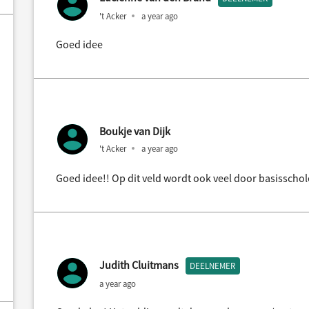
't Acker
a year ago
Goed idee
Boukje van Dijk
't Acker
a year ago
Goed idee!! Op dit veld wordt ook veel door basisscho
Judith Cluitmans
DEELNEMER
a year ago