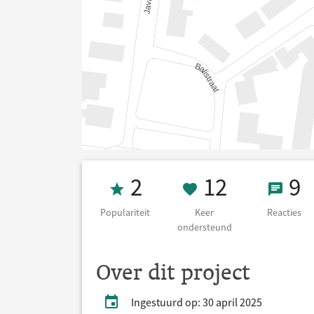
Populariteit 2
12 Keer on
9 Re
2
12
9
Populariteit
Keer
Reacties
ondersteund
Over dit project
Ingestuurd op: 30 april 2025