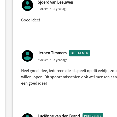
Sjoerd van Leeuwen
't Acker
a year ago
Goed idee!
Jeroen Timmers
DEELNEMER
't Acker
a year ago
Heel goed idee, iedereen die al speelt op dit veldje, zo
willen lopen. Dit spoort misschien ook wel mensen aan d
een goed idee!
Luciënne van den Brand
DEELNEMER