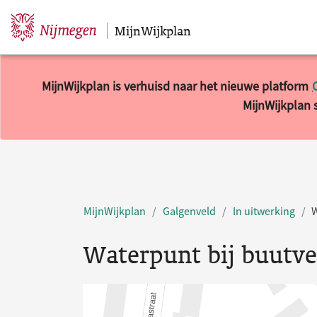
MijnWijkplan
Sla navigatie over
MijnWijkplan is verhuisd naar het nieuwe platform
MijnWijkplan s
MijnWijkplan
Galgenveld
In uitwerking
W
Waterpunt bij buutve