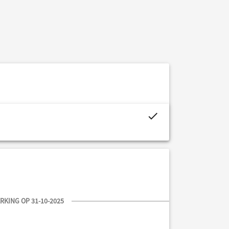
project.budget.fields.is_assigned-alt
KING OP 31-10-2025