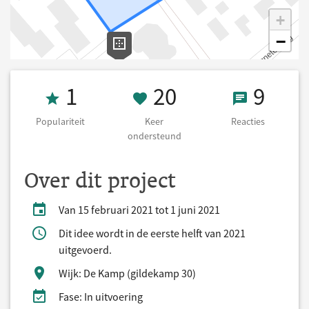
+
−
Populariteit 1
20 Keer onders
9 React
1
20
9
Populariteit
Keer
Reacties
ondersteund
Over dit project
Van 15 februari 2021 tot 1 juni 2021
Dit idee wordt in de eerste helft van 2021
uitgevoerd.
Wijk: De Kamp (gildekamp 30)
Fase: In uitvoering