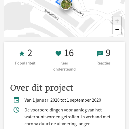
+
−
Populariteit 2
16 Keer onders
9 React
2
16
9
Populariteit
Keer
Reacties
ondersteund
Over dit project
Van 1 januari 2020 tot 1 september 2020
De voorbereidingen voor aanleg van het
waterpunt worden getroffen. In verband met
corona duurt de uitvoering langer.