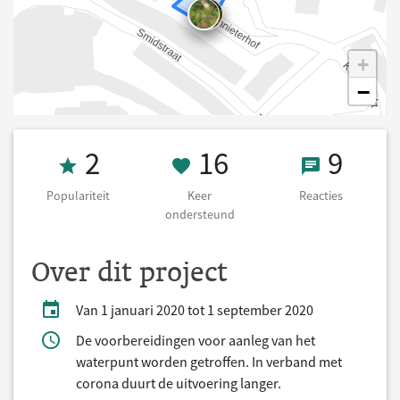
+
−
Populariteit 2
16 Keer onders
9 React
2
16
9
Populariteit
Keer
Reacties
ondersteund
Over dit project
Van 1 januari 2020 tot 1 september 2020
De voorbereidingen voor aanleg van het
waterpunt worden getroffen. In verband met
corona duurt de uitvoering langer.