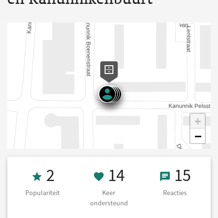
+
−
Populariteit 2
14 Keer onders
15 React
2
14
15
Populariteit
Keer
Reacties
ondersteund